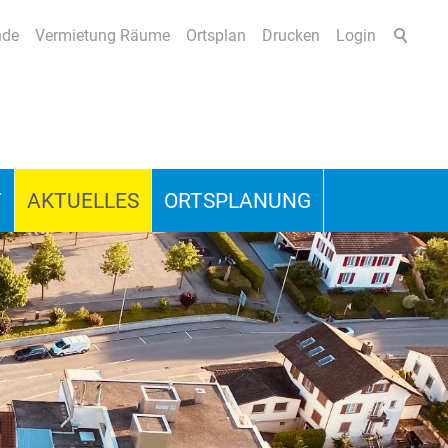
nde
Vermietung Räume
Ortsplan
Drucken
Login
T
AKTUELLES
ORTSPLANUNG