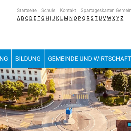
Startseite
Schule
Kontakt
Spartageskarten Gemei
A
B
C
D
E
F
G
H
I
J
K
L
M
N
O
P
Q
R
S
T
U
V
W
X
Y
Z
UNG
BILDUNG
GEMEINDE UND WIRTSCHAF