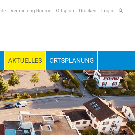
nde
Vermietung Räume
Ortsplan
Drucken
Login
T
AKTUELLES
ORTSPLANUNG