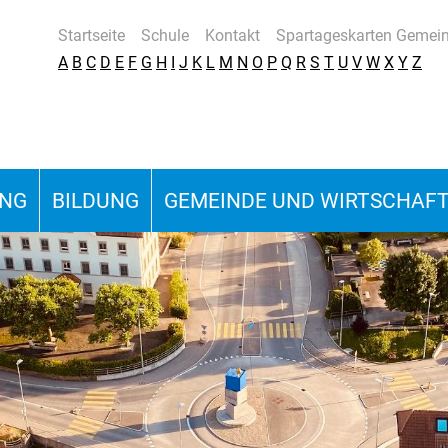
Startseite
Schule
Kontakt
Spartageskarten Gemei
A
B
C
D
E
F
G
H
I
J
K
L
M
N
O
P
Q
R
S
T
U
V
W
X
Y
Z
UNG
BILDUNG
GEMEINDE UND WIRTSCHAF