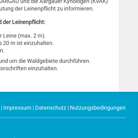
DAARGAU und die Aargauer Kynologen (KVAK)
tung der Leinenpflicht zu informieren.
der Leinenpflicht:
r Leine (max. 2 m).
 20 m ist einzuhalten.
n.
m und um die Waldgebiete durchführen.
Vorschriften einzuhalten.
|
Impressum
|
Datenschutz
|
Nutzungsbedingungen