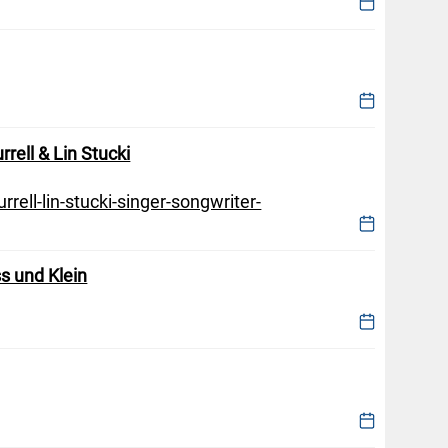
rell & Lin Stucki
rell-lin-stucki-singer-songwriter-
s und Klein