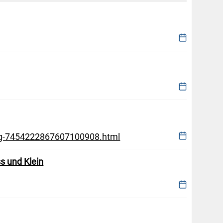
ung-7454222867607100908.html
s und Klein