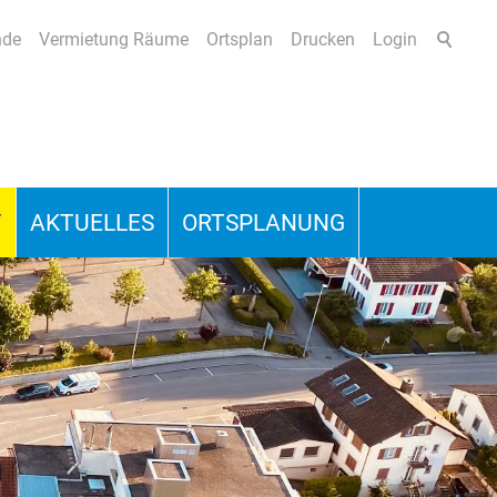
nde
Vermietung Räume
Ortsplan
Drucken
Login
T
AKTUELLES
ORTSPLANUNG