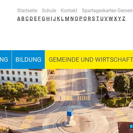
Startseite
Schule
Kontakt
Spartageskarten Gemei
A
B
C
D
E
F
G
H
I
J
K
L
M
N
O
P
Q
R
S
T
U
V
W
X
Y
Z
UNG
BILDUNG
GEMEINDE UND WIRTSCHAF