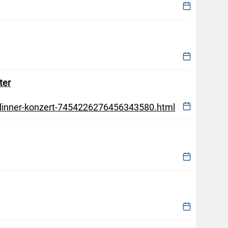
ter
r-dinner-konzert-7454226276456343580.html