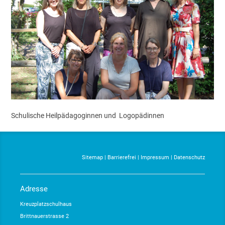
Schulische Heilpädagoginnen und Logopädinnen
Sitemap
|
Barrierefrei
|
Impressum
|
Datenschutz
Adresse
Kreuzplatzschulhaus
Brittnauerstrasse 2