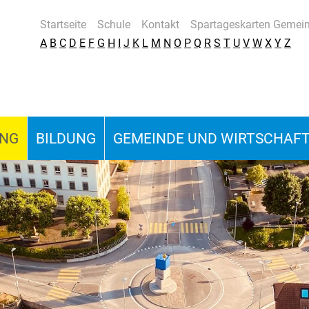
Startseite
Schule
Kontakt
Spartageskarten Gemei
A
B
C
D
E
F
G
H
I
J
K
L
M
N
O
P
Q
R
S
T
U
V
W
X
Y
Z
UNG
BILDUNG
GEMEINDE UND WIRTSCHAF