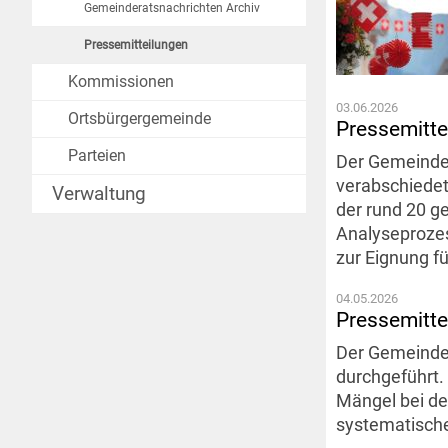
Gemeinderatsnachrichten Archiv
Pressemitteilungen
Kommissionen
03.06.2026
Ortsbürgergemeinde
Pressemitte
Parteien
Der Gemeinder
verabschiedet
Verwaltung
der rund 20 g
Analyseprozes
zur Eignung f
04.05.2026
Pressemitte
Der Gemeinder
durchgeführt
Mängel bei de
systematische