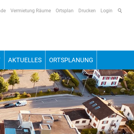
nde
Vermietung Räume
Ortsplan
Drucken
Login
T
AKTUELLES
ORTSPLANUNG