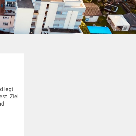
d legt
st. Ziel
nd