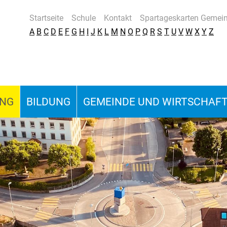
Startseite
Schule
Kontakt
Spartageskarten Gemei
A
B
C
D
E
F
G
H
I
J
K
L
M
N
O
P
Q
R
S
T
U
V
W
X
Y
Z
UNG
BILDUNG
GEMEINDE UND WIRTSCHAF