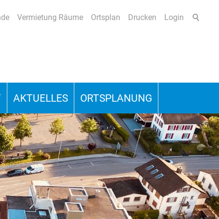
nde
Vermietung Räume
Ortsplan
Drucken
Login
T
AKTUELLES
ORTSPLANUNG