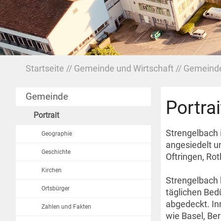
Startseite
Gemeinde und Wirtschaft
Gemeind
Gemeinde
Portrai
Portrait
Strengelbach 
Geographie
angesiedelt u
Geschichte
Oftringen, Ro
Kirchen
Strengelbach 
Ortsbürger
täglichen Bed
abgedeckt. Inn
Zahlen und Fakten
wie Basel, Be