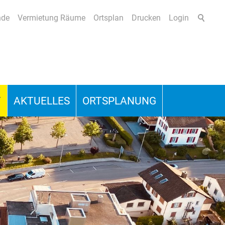
nde
Vermietung Räume
Ortsplan
Drucken
Login
T
AKTUELLES
ORTSPLANUNG