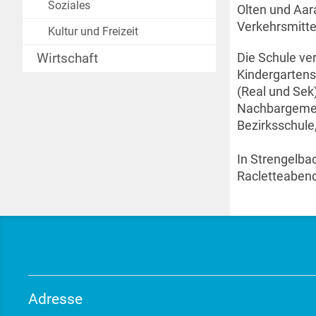
Soziales
Olten und Aar
Verkehrsmittel
Kultur und Freizeit
Wirtschaft
Die Schule ve
Kindergartens
(Real und Sek)
Nachbargemei
Bezirksschule
In Strengelba
Racletteabend
Adresse