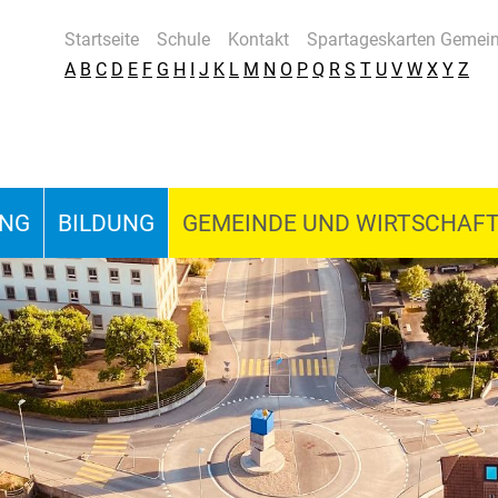
Startseite
Schule
Kontakt
Spartageskarten Gemei
A
B
C
D
E
F
G
H
I
J
K
L
M
N
O
P
Q
R
S
T
U
V
W
X
Y
Z
UNG
BILDUNG
GEMEINDE UND WIRTSCHAF