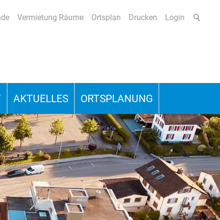
nde
Vermietung Räume
Ortsplan
Drucken
Login
T
AKTUELLES
ORTSPLANUNG