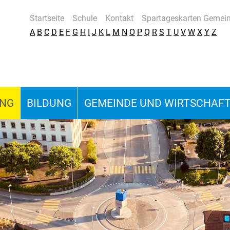
Startseite
Schule
Kontakt
Spartageskarten Gemei
A
B
C
D
E
F
G
H
I
J
K
L
M
N
O
P
Q
R
S
T
U
V
W
X
Y
Z
UNG
BILDUNG
GEMEINDE UND WIRTSCHAF