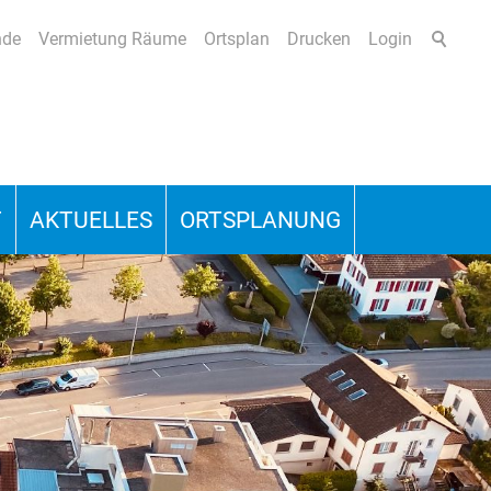
nde
Vermietung Räume
Ortsplan
Drucken
Login
T
AKTUELLES
ORTSPLANUNG