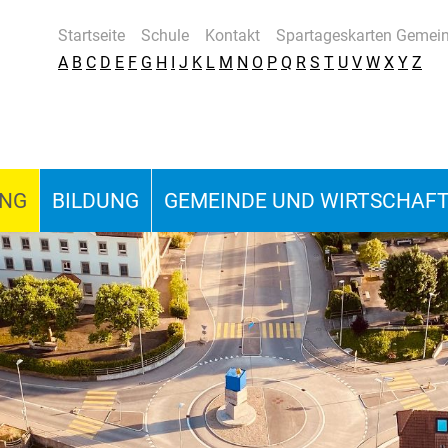
Startseite
Schule
Kontakt
Spartageskarten Gemei
A
B
C
D
E
F
G
H
I
J
K
L
M
N
O
P
Q
R
S
T
U
V
W
X
Y
Z
UNG
BILDUNG
GEMEINDE UND WIRTSCHAF