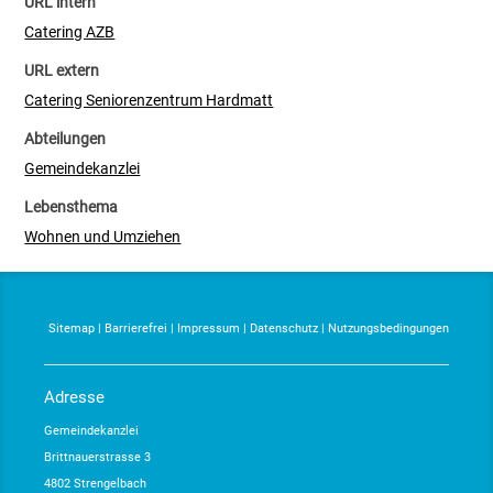
URL intern
Catering AZB
URL extern
Catering Seniorenzentrum Hardmatt
Abteilungen
Gemeindekanzlei
Lebensthema
Wohnen und Umziehen
Sitemap
|
Barrierefrei
|
Impressum
|
Datenschutz
|
Nutzungsbedingungen
Adresse
Gemeindekanzlei
Brittnauerstrasse 3
4802 Strengelbach